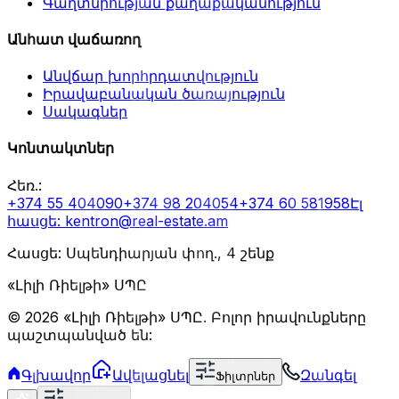
Գաղտնիության քաղաքականություն
Անհատ վաճառող
Անվճար խորհրդատվություն
Իրավաբանական ծառայություն
Սակագներ
Կոնտակտներ
Հեռ.
:
+374 55 404090
+374 98 204054
+374 60 581958
Էլ
հասցե
: kentron@real-estate.am
Հասցե: Սպենդիարյան փող., 4 շենք
«Լիլի Ռիելթի» ՍՊԸ
©
2026
«Լիլի Ռիելթի» ՍՊԸ
.
Բոլոր իրավունքները
պաշտպանված են:
Գլխավոր
Ավելացնել
Զանգել
Ֆիլտրներ