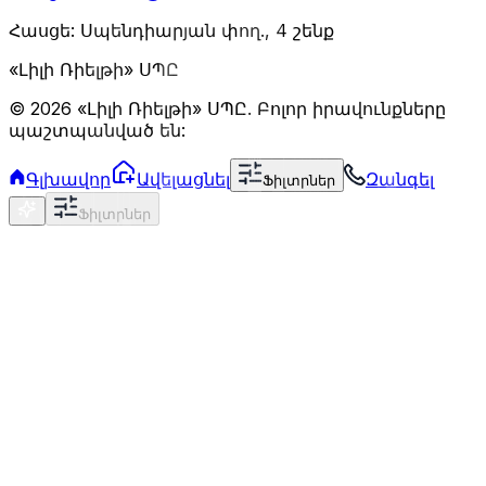
Հասցե: Սպենդիարյան փող., 4 շենք
«Լիլի Ռիելթի» ՍՊԸ
©
2026
«Լիլի Ռիելթի» ՍՊԸ
.
Բոլոր իրավունքները
պաշտպանված են:
Գլխավոր
Ավելացնել
Զանգել
Ֆիլտրներ
Ֆիլտրներ