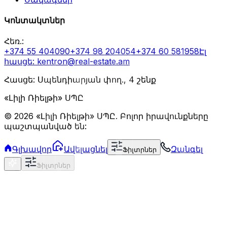
Կոնտակտներ
Հեռ.
:
+374 55 404090
+374 98 204054
+374 60 581958
Էլ
հասցե
: kentron@real-estate.am
Հասցե: Սպենդիարյան փող., 4 շենք
«Լիլի Ռիելթի» ՍՊԸ
©
2026
«Լիլի Ռիելթի» ՍՊԸ
.
Բոլոր իրավունքները
պաշտպանված են:
Գլխավոր
Ավելացնել
Զանգել
Ֆիլտրներ
Ֆիլտրներ