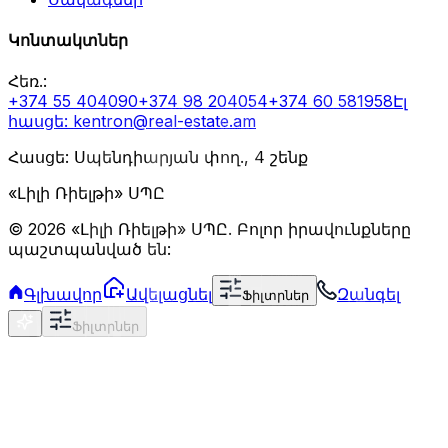
Կոնտակտներ
Հեռ.
:
+374 55 404090
+374 98 204054
+374 60 581958
Էլ
հասցե
: kentron@real-estate.am
Հասցե: Սպենդիարյան փող., 4 շենք
«Լիլի Ռիելթի» ՍՊԸ
©
2026
«Լիլի Ռիելթի» ՍՊԸ
.
Բոլոր իրավունքները
պաշտպանված են:
Գլխավոր
Ավելացնել
Զանգել
Ֆիլտրներ
Ֆիլտրներ