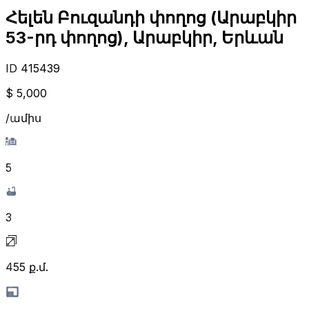
Հելեն Բուզանդի փողոց (Արաբկիր
53-րդ փողոց), Արաբկիր, Երևան
ID
415439
$ 5,000
/ամիս
5
3
455
ք.մ.