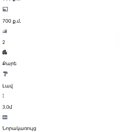
700
ք.մ.
2
Քարե
Լավ
3.0մ
Նորակառույց