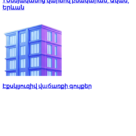
1 Սենյականոց վարձով բնակարան, Ավան,
Երևան
Էքսկլյուզիվ վաճառքի գույքեր