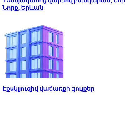
1 Սենյականոց վարձով բնակարան, Նոր
Նորք, Երևան
Էքսկլյուզիվ վաճառքի գույքեր