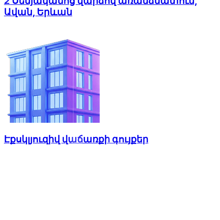
2 Սենյականոց վարձով առանձնատուն,
Ավան, Երևան
Էքսկլյուզիվ վաճառքի գույքեր