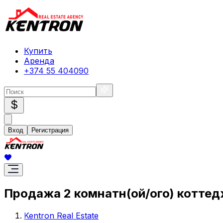
Купить
Аренда
+374 55 404090
$
Вход
Регистрация
Продажа 2 комнатн(ой/ого) коттед
Kentron Real Estate