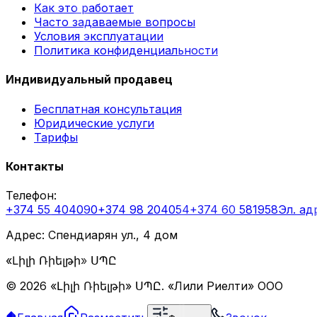
Как это работает
Часто задаваемые вопросы
Условия эксплуатации
Политика конфиденциальности
Индивидуальный продавец
Бесплатная консультация
Юридические услуги
Тарифы
Контакты
Телефон
:
+374 55 404090
+374 98 204054
+374 60 581958
Эл. ад
Адрес: Спендиарян ул., 4 дом
«Լիլի Ռիելթի» ՍՊԸ
©
2026
«Լիլի Ռիելթի» ՍՊԸ
.
«Лили Риелти» ООО