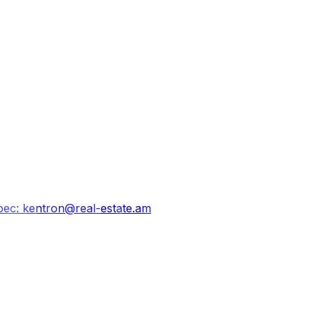
рес
: kentron@real-estate.am