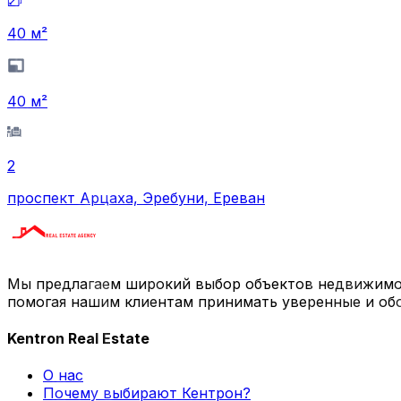
40
м²
40
м²
2
проспект Арцаха, Эребуни, Ереван
Мы предлагаем широкий выбор объектов недвижимо
помогая нашим клиентам принимать уверенные и об
Kentron Real Estate
О нас
Почему выбирают Кентрон?