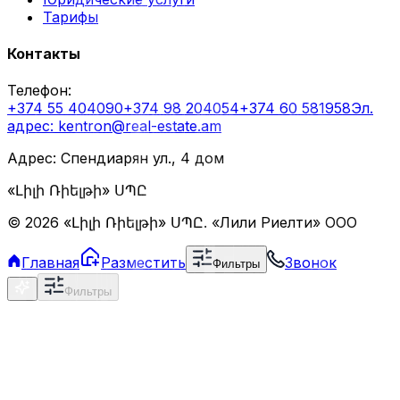
Тарифы
Контакты
Телефон
:
+374 55 404090
+374 98 204054
+374 60 581958
Эл.
адрес
: kentron@real-estate.am
Адрес: Спендиарян ул., 4 дом
«Լիլի Ռիելթի» ՍՊԸ
©
2026
«Լիլի Ռիելթի» ՍՊԸ
.
«Лили Риелти» ООО
Главная
Разместить
Звонок
Фильтры
Фильтры