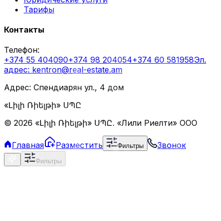
Тарифы
Контакты
Телефон
:
+374 55 404090
+374 98 204054
+374 60 581958
Эл.
адрес
: kentron@real-estate.am
Адрес: Спендиарян ул., 4 дом
«Լիլի Ռիելթի» ՍՊԸ
©
2026
«Լիլի Ռիելթի» ՍՊԸ
.
«Лили Риелти» ООО
Главная
Разместить
Звонок
Фильтры
Фильтры