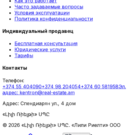
Как это работает
Часто задаваемые вопросы
Условия эксплуатации
Политика конфиденциальности
Индивидуальный продавец
Бесплатная консультация
Юридические услуги
Тарифы
Контакты
Телефон
:
+374 55 404090
+374 98 204054
+374 60 581958
Эл.
адрес
: kentron@real-estate.am
Адрес: Спендиарян ул., 4 дом
«Լիլի Ռիելթի» ՍՊԸ
©
2026
«Լիլի Ռիելթի» ՍՊԸ
.
«Лили Риелти» ООО