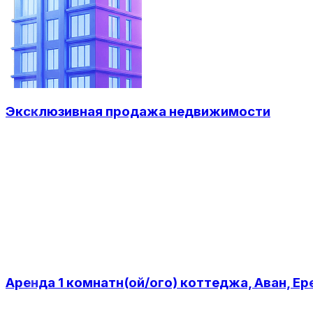
Эксклюзивная продажа недвижимости
Аренда 1 комнатн(ой/ого) коттеджа, Аван, Ер