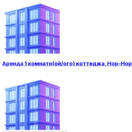
Аренда 1 комнатн(ой/ого) коттеджа, Нор-Нор